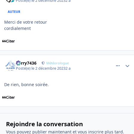
Posté(e)
le 2 décembre 2023
2 a
AUTEUR
Merci de votre retour
cordialement
Citer
comment_12169
Author stats
Perry7436
Météorologue
Posté(e)
le 2 décembre 2023
2 a
De rien, bonne soirée.
Citer
Rejoindre la conversation
Vous pouvez publier maintenant et vous inscrire plus tard.