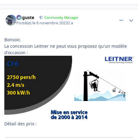
comment_11966
Author stats
Auguste
Community Manager
Posté(e)
le 6 novembre 2023
2 a
Bonsoir,
La concession Leitner ne peut vous proposez qu'un modèle
d'occasion :
Détail des prix
: