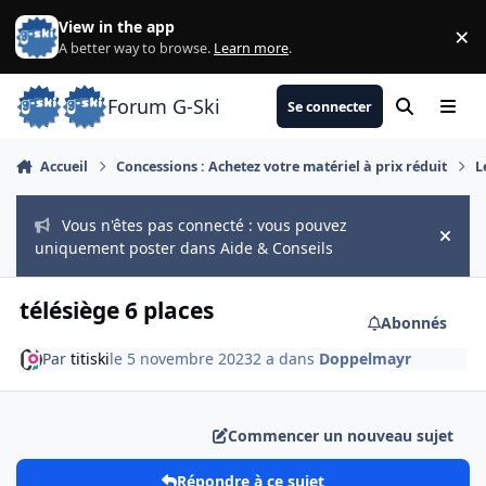
Aller au contenu
View in the app
×
Di
A better way to browse.
Learn more
.
Forum G-Ski
Se connecter
Rechercher
Menu
Accueil
Concessions : Achetez votre matériel à prix réduit
L
Vous n'êtes pas connecté : vous pouvez
Hide
uniquement poster dans Aide & Conseils
télésiège 6 places
Abonnés
Par
titiski
le 5 novembre 2023
2 a
dans
Doppelmayr
Commencer un nouveau sujet
Répondre à ce sujet