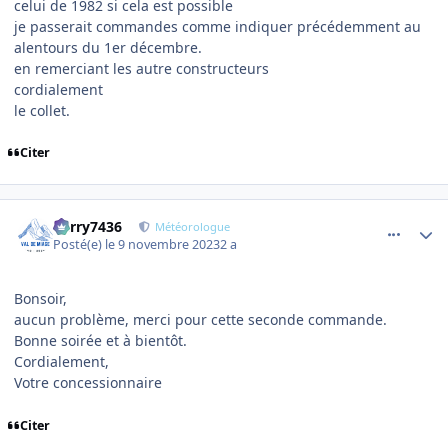
celui de 1982 si cela est possible
je passerait commandes comme indiquer précédemment au
alentours du 1er décembre.
en remerciant les autre constructeurs
cordialement
le collet.
Citer
comment_12003
Author stats
Perry7436
Météorologue
Posté(e)
le 9 novembre 2023
2 a
Bonsoir,
aucun problème, merci pour cette seconde commande.
Bonne soirée et à bientôt.
Cordialement,
Votre concessionnaire
Citer