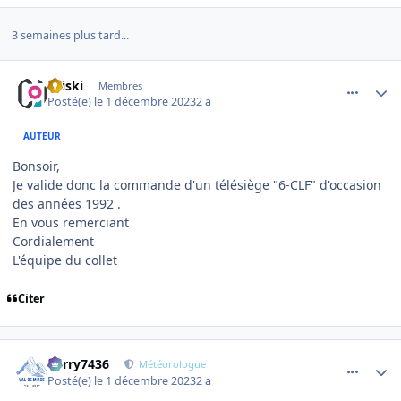
3 semaines plus tard...
comment_12136
Author stats
titiski
Membres
Posté(e)
le 1 décembre 2023
2 a
AUTEUR
Bonsoir,
Je valide donc la commande d'un télésiège "6-CLF" d'occasion
des années 1992 .
En vous remerciant
Cordialement
L'équipe du collet
Citer
comment_12142
Author stats
Perry7436
Météorologue
Posté(e)
le 1 décembre 2023
2 a