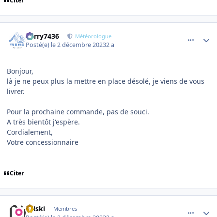
Citer
comment_12157
Author stats
Perry7436
Météorologue
Posté(e)
le 2 décembre 2023
2 a
Bonjour,
là je ne peux plus la mettre en place désolé, je viens de vous
livrer.
Pour la prochaine commande, pas de souci.
A très bientôt j'espère.
Cordialement,
Votre concessionnaire
Citer
comment_12161
Author stats
titiski
Membres