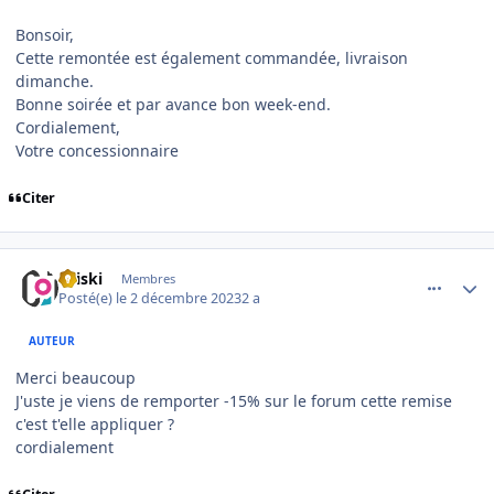
Bonsoir,
Cette remontée est également commandée, livraison
dimanche.
Bonne soirée et par avance bon week-end.
Cordialement,
Votre concessionnaire
Citer
comment_12149
Author stats
titiski
Membres
Posté(e)
le 2 décembre 2023
2 a
AUTEUR
Merci beaucoup
J'uste je viens de remporter -15% sur le forum cette remise
c'est t'elle appliquer ?
cordialement