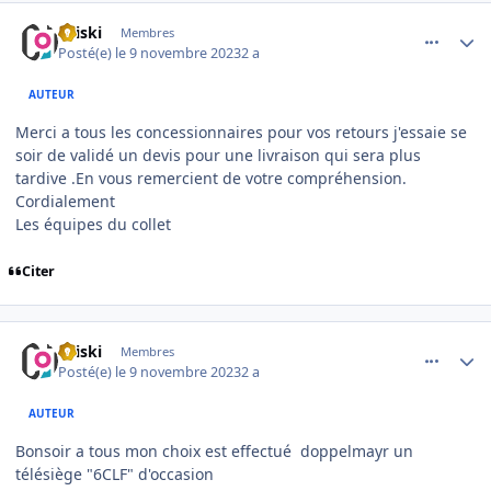
comment_11990
Author stats
titiski
Membres
Posté(e)
le 9 novembre 2023
2 a
AUTEUR
Merci a tous les concessionnaires pour vos retours j'essaie se
soir de validé un devis pour une livraison qui sera plus
tardive .En vous remercient de votre compréhension.
Cordialement
Les équipes du collet
Citer
comment_11995
Author stats
titiski
Membres
Posté(e)
le 9 novembre 2023
2 a
AUTEUR
Bonsoir a tous mon choix est effectué doppelmayr un
télésiège "6CLF" d'occasion