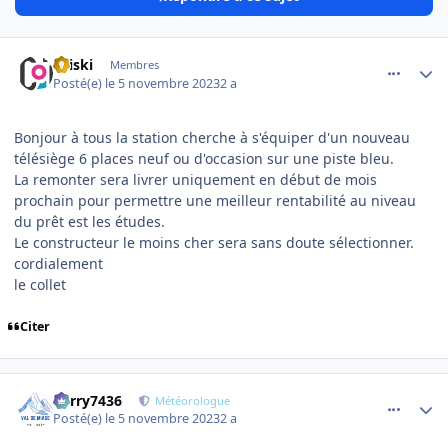
comment_11955
Author stats
titiski
Membres
Posté(e)
le 5 novembre 2023
2 a
Bonjour à tous la station cherche à s'équiper d'un nouveau
télésiège 6 places neuf ou d'occasion sur une piste bleu.
La remonter sera livrer uniquement en début de mois
prochain pour permettre une meilleur rentabilité au niveau
du prêt est les études.
Le constructeur le moins cher sera sans doute sélectionner.
cordialement
le collet
Citer
comment_11958
Author stats
Perry7436
Météorologue
Posté(e)
le 5 novembre 2023
2 a