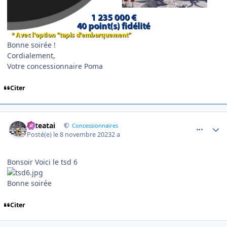
Bonne soirée !
Cordialement,
Votre concessionnaire Poma
Citer
comment_11989
Author stats
eliteatai
Concessionnaires
Posté(e)
le 8 novembre 2023
2 a
Bonsoir Voici le tsd 6
Bonne soirée
Citer