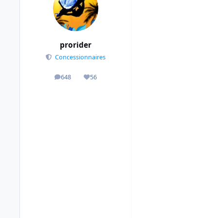
prorider
Concessionnaires
648
56
messages
Réputation