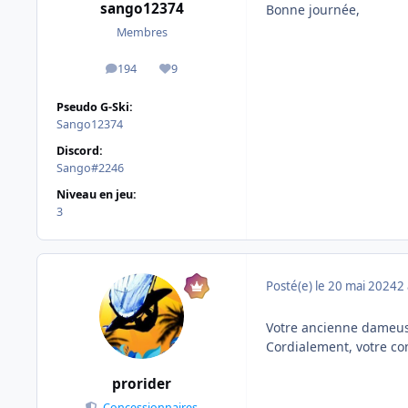
sango12374
Bonne journée,
Membres
194
9
messages
Réputation
Pseudo G-Ski:
Sango12374
Discord:
Sango#2246
Niveau en jeu:
3
Posté(e)
le 20 mai 2024
2 
Votre ancienne dameus
Cordialement, votre c
prorider
Concessionnaires