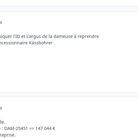
a
quer l'ID et L'argus de la dameuse à reprendre
oncessionnaire Kässbohrer
a
de.
se : DAM-25451 => 147 044 €
 reprise.