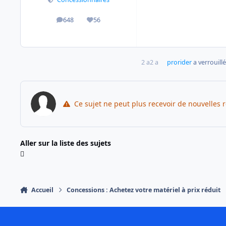
648
56
messages
Réputation
2 a
2 a
prorider
a verrouillé
Ce sujet ne peut plus recevoir de nouvelles 
Aller sur la liste des sujets
Accueil
Concessions : Achetez votre matériel à prix réduit