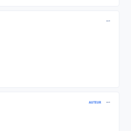
comment_148
comment_148
AUTEUR