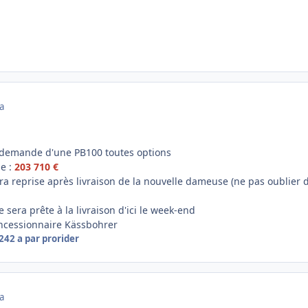
a
e demande d'une PB100 toutes options
de :
203 710 €
a reprise après livraison de la nouvelle dameuse (ne pas oublier 
sera prête à la livraison d'ici le week-end
oncessionnaire Kässbohrer
024
2 a
par prorider
a