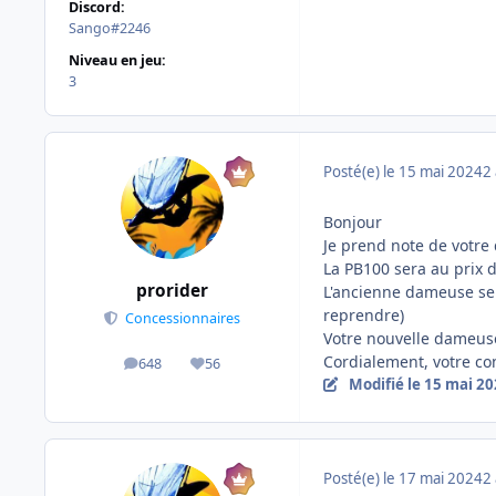
Discord:
Sango#2246
Niveau en jeu:
3
Posté(e)
le 15 mai 2024
2 
Bonjour
Je prend note de votr
La PB100 sera au prix 
prorider
L'ancienne dameuse ser
reprendre)
Concessionnaires
Votre nouvelle dameuse 
Cordialement, votre c
648
56
messages
Réputation
Modifié
le 15 mai 2
Posté(e)
le 17 mai 2024
2 