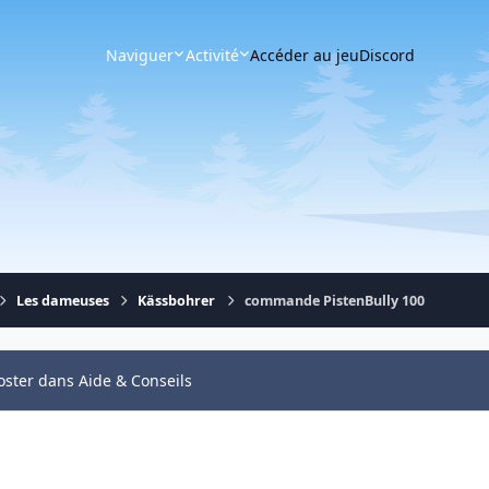
Naviguer
Activité
Accéder au jeu
Discord
Les dameuses
Kässbohrer
commande PistenBully 100
oster dans Aide & Conseils