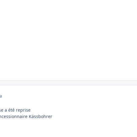
a
e a été reprise
oncessionnaire Kässbohrer