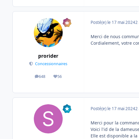
Posté(e)
le 17 mai 2024
2 
Merci de nous communi
Cordialement, votre c
prorider
Concessionnaires
648
56
messages
Réputation
Posté(e)
le 17 mai 2024
2 
Merci pour la comman
Voici l'id de la dameu
Elle est disponible a la