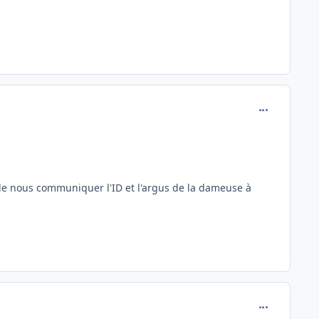
comment_148
de nous communiquer l'ID et l'argus de la dameuse à
comment_148