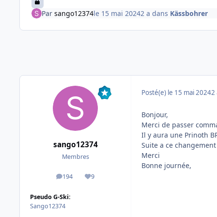
Par
sango12374
le 15 mai 2024
2 a
dans
Kässbohrer
Posté(e)
le 15 mai 2024
2 
Bonjour,
Merci de passer comma
Il y aura une Prinoth 
sango12374
Suite a ce changemen
Merci
Membres
Bonne journée,
194
9
messages
Réputation
Pseudo G-Ski:
Sango12374