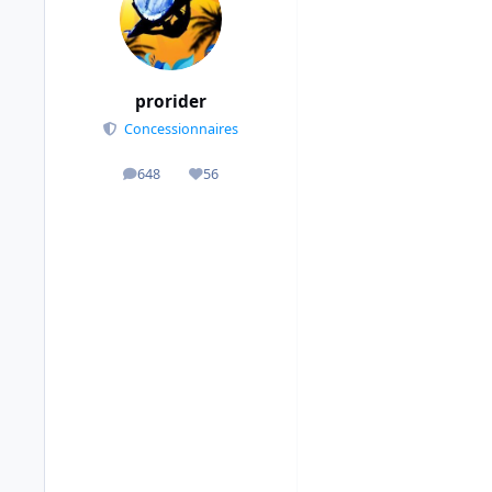
prorider
Concessionnaires
648
56
messages
Réputation