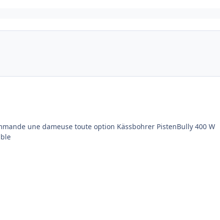
mmande une dameuse toute option Kässbohrer PistenBully 400 W
ible