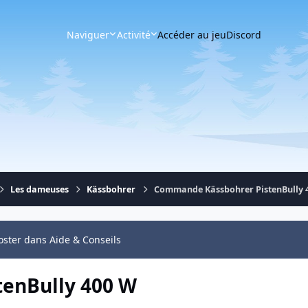
Naviguer
Activité
Accéder au jeu
Discord
Les dameuses
Kässbohrer
Commande Kässbohrer PistenBully 
oster dans Aide & Conseils
enBully 400 W