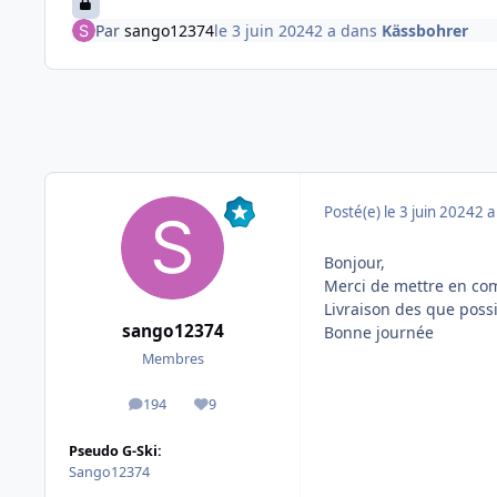
Par
sango12374
le 3 juin 2024
2 a
dans
Kässbohrer
Posté(e)
le 3 juin 2024
2 a
Bonjour,
Merci de mettre en co
Livraison des que poss
sango12374
Bonne journée
Membres
194
9
messages
Réputation
Pseudo G-Ski:
Sango12374