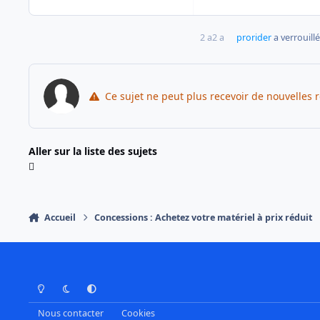
2 a
2 a
prorider
a verrouillé
Ce sujet ne peut plus recevoir de nouvelles 
Aller sur la liste des sujets
Accueil
Concessions : Achetez votre matériel à prix réduit
Mode Clair
Mode Sombre
Préférence Système
Nous contacter
Cookies