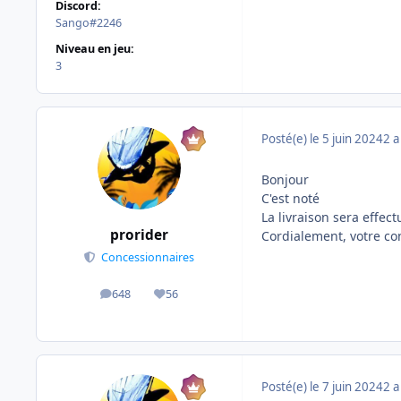
Discord:
Sango#2246
Niveau en jeu:
3
Posté(e)
le 5 juin 2024
2 a
Bonjour
C'est noté
La livraison sera effec
prorider
Cordialement, votre co
Concessionnaires
648
56
messages
Réputation
Posté(e)
le 7 juin 2024
2 a