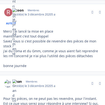
comment_2496
Author stats
racoon
Membres
Posté(e)
le 3 décembre 2020
5 a
AUTEUR
Merci j'ai lancé la mise en place
maintenant c'est tout doppel
Savez vous si c'est possible de revendre des pièces de mon
stock ?
j'ai du coma et du Gmm, comme je vous aient fait reprendre
les rm concerné je n'ai plus l'utilité des pièces détachées
bonne journée
comment_2504
Author stats
Johan
Membres
Posté(e)
le 3 décembre 2020
5 a
Pour les pièces, on ne peut pas les revendre, pour l'instant.
Est ce que vous serez pour répondre à une interview? Si oui,