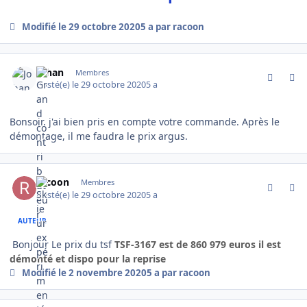
Modifié
le 29 octobre 2020
5 a
par racoon
comment_1976
Author stats
Johan
Membres
Posté(e)
le 29 octobre 2020
5 a
Bonsoir, j'ai bien pris en compte votre commande. Après le
démontage, il me faudra le prix argus.
comment_1977
Author stats
racoon
Membres
Posté(e)
le 29 octobre 2020
5 a
AUTEUR
Bonjour Le prix du tsf
TSF-3167 est de 860 979 euros il est
démonté et dispo pour la reprise
Modifié
le 2 novembre 2020
5 a
par racoon
comment_2037
Author stats