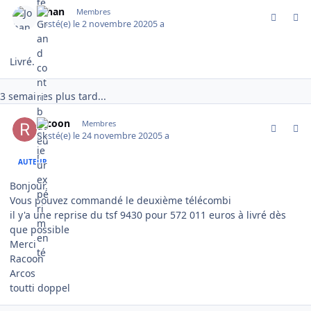
Johan
Membres
Posté(e)
le 2 novembre 2020
5 a
Livré.
3 semaines plus tard...
comment_2365
Author stats
racoon
Membres
Posté(e)
le 24 novembre 2020
5 a
AUTEUR
Bonjour,
Vous pouvez commandé le deuxième télécombi
il y'a une reprise du tsf 9430 pour 572 011 euros à livré dès
que possible
Merci
Racoon
Arcos
toutti doppel