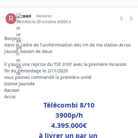
comment_1969
Author stats
racoon
Membres
Posté(e)
le 29 octobre 2020
5 a
Bonjour,
dans le cadre de l'uniformisation des rm de ma station Arcos
j'aurais besoin de deux
il y'aura une reprise du TSF 3167 avec la première livraison
fin du démontage le 2/11/2020
vous pouvez commandé la première unité
bonne journée
Racoon
Arcos
Télécombi 8/10
3900p/h
4.395.000€
à livrer un par un