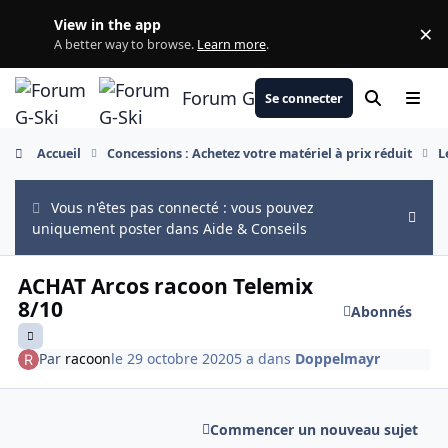
Aller au contenu
View in the app
×
Di
A better way to browse.
Learn more
.
Forum G-Ski
Se connecter
Rechercher
Menu
Accueil
Concessions : Achetez votre matériel à prix réduit
L
Vous n'êtes pas connecté : vous pouvez
Hide
uniquement poster dans Aide & Conseils
ACHAT Arcos racoon Telemix
8/10
Abonnés
Par
racoon
le 29 octobre 2020
5 a
dans
Doppelmayr
Commencer un nouveau sujet