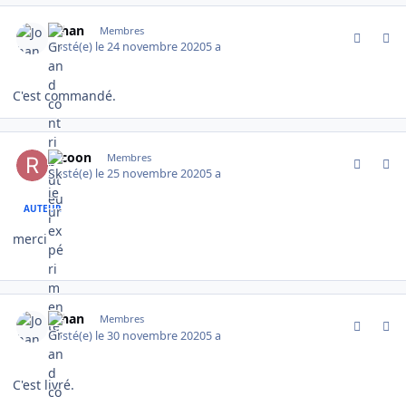
comment_2366
Author stats
Johan
Membres
Posté(e)
le 24 novembre 2020
5 a
C'est commandé.
comment_2376
Author stats
racoon
Membres
Posté(e)
le 25 novembre 2020
5 a
AUTEUR
merci
comment_2454
Author stats
Johan
Membres
Posté(e)
le 30 novembre 2020
5 a
C'est livré.