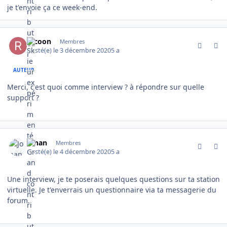
je t'envoie ça ce week-end.
comment_2507
Author stats
racoon
Membres
Posté(e)
le 3 décembre 2020
5 a
AUTEUR
Merci, c'est quoi comme interview ? à répondre sur quelle
support ?
comment_2518
Author stats
Johan
Membres
Posté(e)
le 4 décembre 2020
5 a
Une interview, je te poserais quelques questions sur ta station
virtuelle. Je t'enverrais un questionnaire via ta messagerie du
forum.