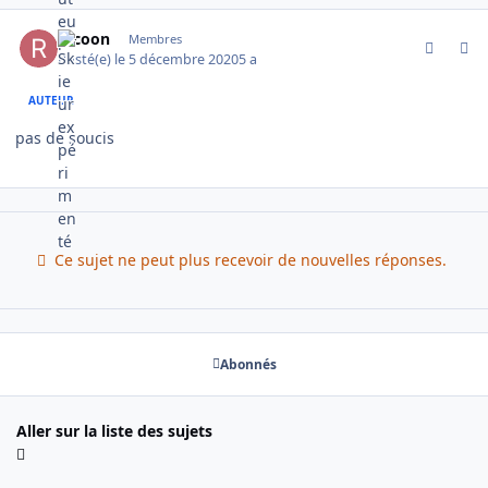
comment_2550
Author stats
racoon
Membres
Posté(e)
le 5 décembre 2020
5 a
AUTEUR
pas de soucis
Ce sujet ne peut plus recevoir de nouvelles réponses.
Abonnés
Aller sur la liste des sujets