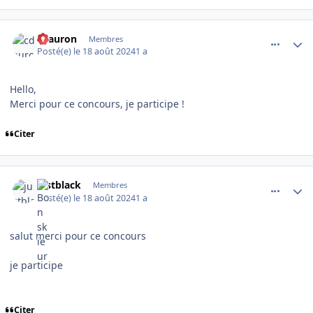
comment_16129
Author stats
cdauron
Membres
Posté(e)
le 18 août 2024
1 a
Hello,
Merci pour ce concours, je participe !
Citer
comment_16130
Author stats
justblack
Membres
Posté(e)
le 18 août 2024
1 a
salut merci pour ce concours
je participe
Citer