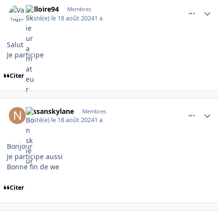
comment_16133
Author stats
Valloire94
Membres
Posté(e)
le 18 août 2024
1 a
Salut
Je participe
Citer
comment_16137
Author stats
Nissanskylane
Membres
Posté(e)
le 18 août 2024
1 a
Bonjour
Je participe aussi
Bonne fin de we
Citer
comment_16140
Author stats