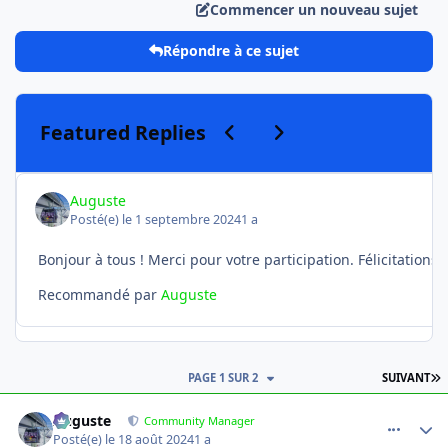
Commencer un nouveau sujet
Répondre à ce sujet
Previous carousel slide
Next carousel slide
Featured Replies
Auguste
Posté(e)
le 1 septembre 2024
1 a
Recommandé par
Auguste
D
PAGE 1 SUR 2
SUIVANT
comment_16120
Author stats
Auguste
Community Manager
Posté(e)
le 18 août 2024
1 a