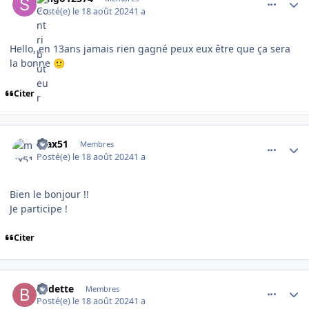
Posté(e)
le 18 août 2024
1 a
Hello, en 13ans jamais rien gagné peux eux être que ça sera
la bonne
🙂
Citer
comment_16146
Author stats
max51
Membres
Posté(e)
le 18 août 2024
1 a
Bien le bonjour !!
Je participe !
Citer
comment_16147
Author stats
Badette
Membres
Posté(e)
le 18 août 2024
1 a