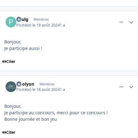
comment_16127
Author stats
Paulg
Membres
Posté(e)
le 18 août 2024
1 a
Bonjour,
Je participe aussi !
Citer
comment_16128
Author stats
tibolyon
Membres
Posté(e)
le 18 août 2024
1 a
Bonjour,
Je participe au concours, merci pour ce concours !
Bonne journée et bon jeu
Citer