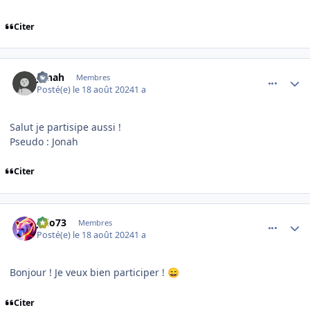
Citer
comment_16125
Author stats
Jonah
Membres
Posté(e)
le 18 août 2024
1 a
Salut je partisipe aussi !
Pseudo
: Jonah
Citer
comment_16126
Author stats
Julo73
Membres
Posté(e)
le 18 août 2024
1 a
Bonjour ! Je veux bien participer !
😄
Citer