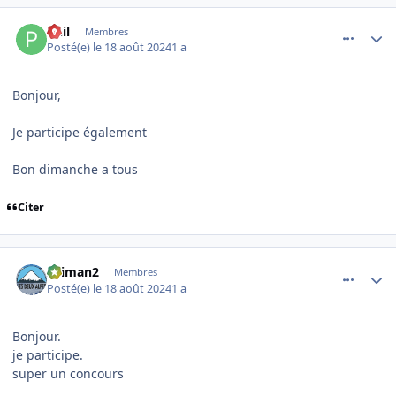
comment_16123
Author stats
Phil
Membres
Posté(e)
le 18 août 2024
1 a
Bonjour,
Je participe également
Bon dimanche a tous
Citer
comment_16124
Author stats
skiman2
Membres
Posté(e)
le 18 août 2024
1 a
Bonjour.
je participe.
super un concours