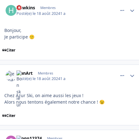
comment_16143
Author stats
Hawkins
Membres
Posté(e)
le 18 août 2024
1 a
Bonjour,
Je participe
🙂
Citer
comment_16144
Author stats
JeanArt
Membres
Posté(e)
le 18 août 2024
1 a
Chez Azur Ski, on aime aussi les jeux !
Alors nous tentons également notre chance !
😉
Citer
comment_16145
Author stats
sango12374
Membres