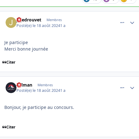
comment_16121
Author stats
Jejedrouvet
Membres
Posté(e)
le 18 août 2024
1 a
Je participe
Merci bonne journée
Citer
comment_16122
Author stats
Salman
Membres
Posté(e)
le 18 août 2024
1 a
Bonjour, je participe au concours.
Citer