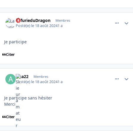
comment_16131
Author stats
LafurieduDragon
Membres
Posté(e)
le 18 août 2024
1 a
Je participe
Citer
comment_16132
Author stats
Aga22
Membres
Posté(e)
le 18 août 2024
1 a
Je participe sans hésiter
Merci
Citer