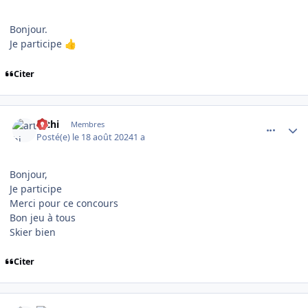
Bonjour.
Je participe
👍
Citer
comment_16148
Author stats
arthi
Membres
Posté(e)
le 18 août 2024
1 a
Bonjour,
Je participe
Merci pour ce concours
Bon jeu à tous
Skier bien
Citer
comment_16150
Author stats