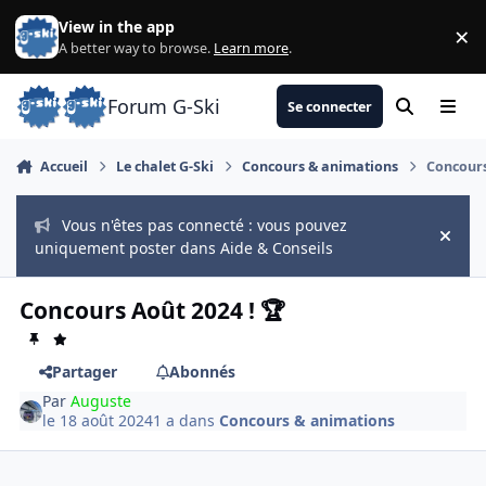
Aller au contenu
View in the app
×
Di
A better way to browse.
Learn more
.
Forum G-Ski
Se connecter
Rechercher
Menu
Accueil
Le chalet G-Ski
Concours & animations
Concours
Vous n'êtes pas connecté : vous pouvez
Hide
uniquement poster dans Aide & Conseils
Concours Août 2024 ! 🏆
Partager
Abonnés
Par
Auguste
le 18 août 2024
1 a
dans
Concours & animations