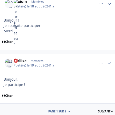
Loxium
Membres
Posté(e)
le 18 août 2024
1 a
Bonjour !
Je souhaite participer !
Merci
Citer
comment_16155
Author stats
Etaliixe
Membres
Posté(e)
le 19 août 2024
1 a
Bonjour,
Je participe !
Citer
D
PAGE 1 SUR 2
SUIVANT