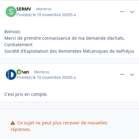
comment_2292
Author stats
SERMV
Membres
Posté(e)
le 19 novembre 2020
5 a
Bonsoir,
Merci de prendre connaissance de ma demande d’achats.
Cordialement
Société d’Exploitation des Remontées Mécaniques de Valfréjus
comment_2293
Author stats
Johan
Membres
Posté(e)
le 19 novembre 2020
5 a
C'est pris en compte.
Ce sujet ne peut plus recevoir de nouvelles
réponses.