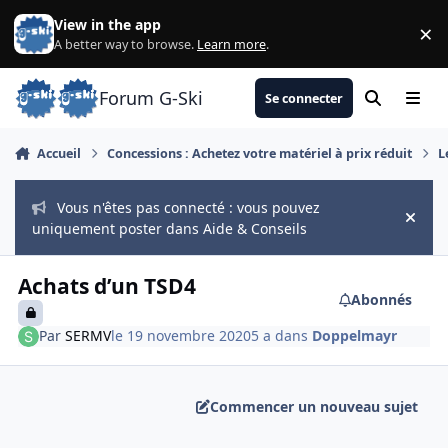
Aller au contenu
View in the app
×
Di
A better way to browse.
Learn more
.
Forum G-Ski
Se connecter
Rechercher
Menu
Accueil
Concessions : Achetez votre matériel à prix réduit
L
Vous n'êtes pas connecté : vous pouvez
Hide
uniquement poster dans Aide & Conseils
Achats d’un TSD4
Abonnés
Par
SERMV
le 19 novembre 2020
5 a
dans
Doppelmayr
Commencer un nouveau sujet