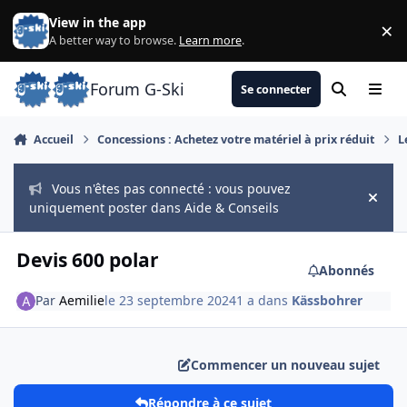
Aller au contenu
View in the app
×
Di
A better way to browse.
Learn more
.
Forum G-Ski
Se connecter
Rechercher
Menu
Accueil
Concessions : Achetez votre matériel à prix réduit
L
Vous n'êtes pas connecté : vous pouvez
Hide
uniquement poster dans Aide & Conseils
Devis 600 polar
Abonnés
Par
Aemilie
le 23 septembre 2024
1 a
dans
Kässbohrer
Commencer un nouveau sujet
Répondre à ce sujet