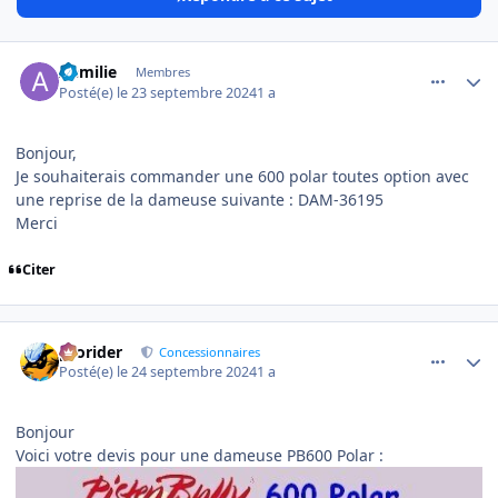
comment_16516
Author stats
Aemilie
Membres
Posté(e)
le 23 septembre 2024
1 a
Bonjour,
Je souhaiterais commander une 600 polar toutes option avec
une reprise de la dameuse suivante
:
DAM-36195
Merci
Citer
comment_16532
Author stats
prorider
Concessionnaires
Posté(e)
le 24 septembre 2024
1 a
Bonjour
Voici votre devis pour une dameuse PB600 Polar
: