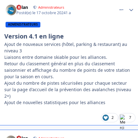
comment_16755
Author stats
dylan
Administrateurs
Posté(e)
le 17 octobre 2024
1 a
ADMINISTRATEURS
Version 4.1 en ligne
Ajout de nouveaux services (hôtel, parking & restaurant) au
niveau 3
Liaisons entre domaine skiable pour les alliances.
Retour du classement général en plus du classement
saisonnier et affichage du nombre de points de votre station
pour la saison en cours.
Ajout du nombre de pistes sécurisées pour chaque secteur
sur la page d'accueil de la prévention des avalanches (niveau
2+)
Ajout de nouvelles statistiques pour les alliances
2
7
comment_16839
Author stats