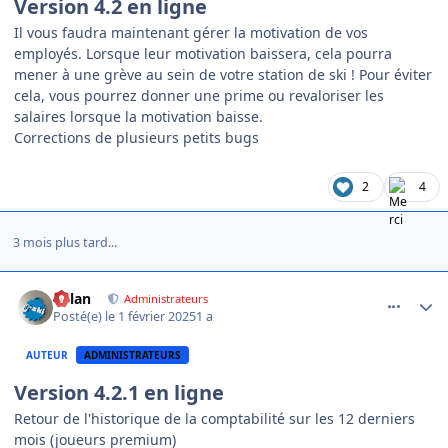
Version 4.2 en ligne
Il vous faudra maintenant gérer la motivation de vos
employés. Lorsque leur motivation baissera, cela pourra
mener à une grève au sein de votre station de ski ! Pour éviter
cela, vous pourrez donner une prime ou revaloriser les
salaires lorsque la motivation baisse.
Corrections de plusieurs petits bugs
2
4
3 mois plus tard...
comment_18102
Author stats
dylan
Administrateurs
Posté(e)
le 1 février 2025
1 a
AUTEUR
ADMINISTRATEURS
Version 4.2.1 en ligne
Retour de l'historique de la comptabilité sur les 12 derniers
mois (joueurs premium)