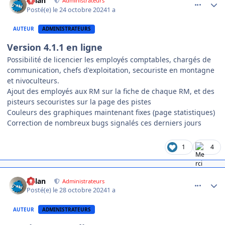
dylan
Administrateurs
Posté(e)
le 24 octobre 2024
1 a
AUTEUR
ADMINISTRATEURS
Version 4.1.1 en ligne
Possibilité de licencier les employés comptables, chargés de
communication, chefs d'exploitation, secouriste en montagne
et nivoculteurs.
Ajout des employés aux RM sur la fiche de chaque RM, et des
pisteurs secouristes sur la page des pistes
Couleurs des graphiques maintenant fixes (page statistiques)
Correction de nombreux bugs signalés ces derniers jours
1
4
comment_16887
Author stats
dylan
Administrateurs
Posté(e)
le 28 octobre 2024
1 a
AUTEUR
ADMINISTRATEURS