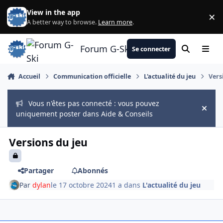
Aller au contenu
View in the app
×
Di
A better way to browse.
Learn more
.
Forum G-Ski
Se connecter
Rechercher
Menu
Accueil
Communication officielle
L'actualité du jeu
Vers
Vous n'êtes pas connecté : vous pouvez
Hide
uniquement poster dans Aide & Conseils
Versions du jeu
Partager
Abonnés
Par
dylan
le 17 octobre 2024
1 a
dans
L'actualité du jeu