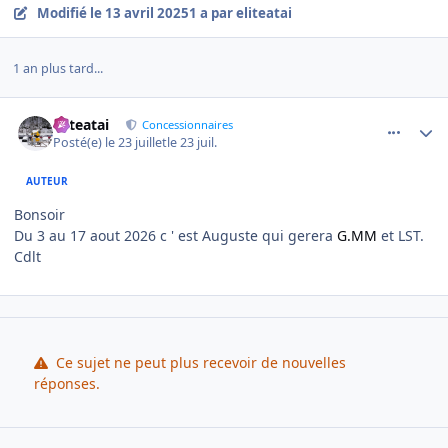
Modifié
le 13 avril 2025
1 a
par eliteatai
1 an plus tard...
comment_30392
Author stats
eliteatai
Concessionnaires
Posté(e)
le 23 juillet
le 23 juil.
AUTEUR
Bonsoir
Du 3 au 17 aout 2026 c ' est Auguste qui gerera
G.MM
et LST.
Cdlt
Ce sujet ne peut plus recevoir de nouvelles
réponses.