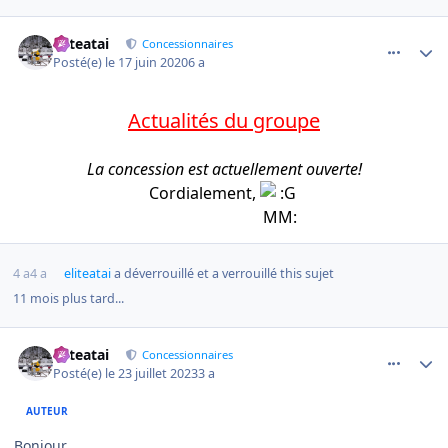
comment_54
Author stats
eliteatai
Concessionnaires
Posté(e)
le 17 juin 2020
6 a
Actualités du groupe
La concession est actuellement ouverte!
Cordialement,
4 a
4 a
eliteatai
a déverrouillé et a verrouillé this sujet
11 mois plus tard...
comment_11257
Author stats
eliteatai
Concessionnaires
Posté(e)
le 23 juillet 2023
3 a
AUTEUR
Bonjour