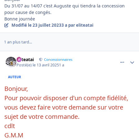
Du 31/07 au 14/07 c'est Auguste qui tiendra la concession
pour cause de congés.
Bonne journée
Modifié
le 23 juillet 2023
3 a
par eliteatai
1 an plus tard...
comment_19556
Author stats
eliteatai
Concessionnaires
Posté(e)
le 13 avril 2025
1 a
AUTEUR
Bonjour,
Pour pouvoir disposer d'un compte fidélité,
vous devez faire votre demande sur votre
sujet de votre commande.
cdlt
G.M.M