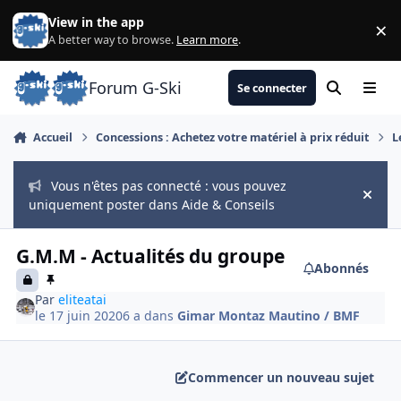
Aller au contenu
View in the app
×
Di
A better way to browse.
Learn more
.
Forum G-Ski
Se connecter
Rechercher
Menu
Accueil
Concessions : Achetez votre matériel à prix réduit
L
Vous n'êtes pas connecté : vous pouvez
Hide
uniquement poster dans Aide & Conseils
G.M.M - Actualités du groupe
Abonnés
Par
eliteatai
le 17 juin 2020
6 a
dans
Gimar Montaz Mautino / BMF
Commencer un nouveau sujet