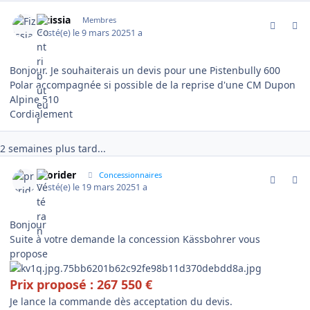
comment_18772
Author stats
Fizissia
Membres
Posté(e)
le 9 mars 2025
1 a
Bonjour. Je souhaiterais un devis pour une Pistenbully 600
Polar accompagnée si possible de la reprise d'une CM Dupon
Alpine 510
Cordialement
2 semaines plus tard...
comment_18989
Author stats
prorider
Concessionnaires
Posté(e)
le 19 mars 2025
1 a
Bonjour
Suite à votre demande la concession Kässbohrer vous
propose
Prix proposé : 267 550 €
Je lance la commande dès acceptation du devis.