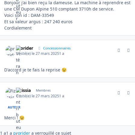
Bonjour j'ai bien reçu la dameuse. La machine à reprendre est
une CM Dupon Alpine 510 comptant 3710h de service.
Voici son id
:
DAM-33549
Et sa valeur argus : 247 240 euros
Cordialement
comment_19164
Author stats
prorider
Concessionnaires
Posté(e)
le 27 mars 2025
1 a
D'accord je te fais la reprise
😉
comment_19165
Author stats
Fizissia
Membres
Posté(e)
le 27 mars 2025
1 a
AUTEUR
Merci !
😉
1 a
1 a
prorider
a verrouillé ce sujet