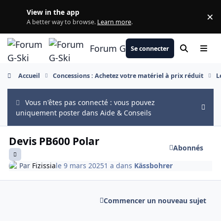
Aller au contenu
View in the app
×
Di
A better way to browse.
Learn more
.
Forum G-Ski
Se connecter
Rechercher
Menu
Accueil
Concessions : Achetez votre matériel à prix réduit
L
Vous n'êtes pas connecté : vous pouvez
Hide
uniquement poster dans Aide & Conseils
Devis PB600 Polar
Abonnés
Par
Fizissia
le 9 mars 2025
1 a
dans
Kässbohrer
Commencer un nouveau sujet