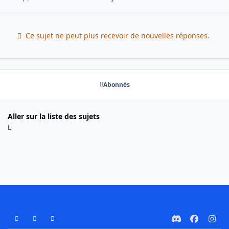
Ce sujet ne peut plus recevoir de nouvelles réponses.
Abonnés
Aller sur la liste des sujets
Mode Clair
Mode Sombre
Préférence Système
d
f
i
i
a
n