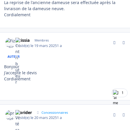
La reprise de l'ancienne dameuse sera effectuée après la
livraison de la dameuse neuve.
Cordialement
comment_18991
Author stats
Fizissia
Membres
Posté(e)
le 19 mars 2025
1 a
AUTEUR
Bonjour
J'accepte le devis
Cordialement
1
comment_19017
Author stats
prorider
Concessionnaires
Posté(e)
le 20 mars 2025
1 a