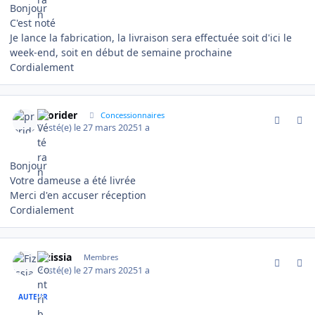
Bonjour
C'est noté
Je lance la fabrication, la livraison sera effectuée soit d'ici le
week-end, soit en début de semaine prochaine
Cordialement
comment_19161
Author stats
prorider
Concessionnaires
Posté(e)
le 27 mars 2025
1 a
Bonjour
Votre dameuse a été livrée
Merci d'en accuser réception
Cordialement
comment_19163
Author stats
Fizissia
Membres
Posté(e)
le 27 mars 2025
1 a
AUTEUR