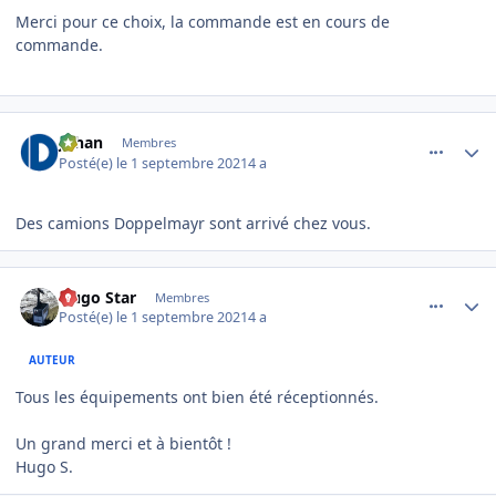
Merci pour ce choix, la commande est en cours de
commande.
comment_5572
Author stats
Johan
Membres
Posté(e)
le 1 septembre 2021
4 a
Des camions Doppelmayr sont arrivé chez vous.
comment_5573
Author stats
Hugo Star
Membres
Posté(e)
le 1 septembre 2021
4 a
AUTEUR
Tous les équipements ont bien été réceptionnés.
Un grand merci et à bientôt !
Hugo S.