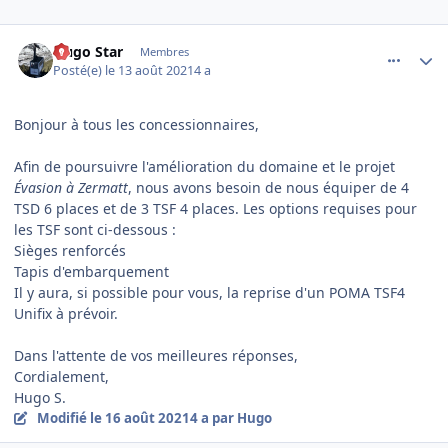
comment_5416
Author stats
Hugo Star
Membres
Posté(e)
le 13 août 2021
4 a
Bonjour à tous les concessionnaires,
Afin de poursuivre l'amélioration du domaine et le projet
Évasion à Zermatt
, nous avons besoin de nous équiper de 4
TSD 6 places et de 3 TSF 4 places. Les options requises pour
les TSF sont ci-dessous
:
Sièges renforcés
Tapis d'embarquement
Il y aura, si possible pour vous, la reprise d'un POMA TSF4
Unifix à prévoir.
Dans l'attente de vos meilleures réponses,
Cordialement
,
Hugo S.
Modifié
le 16 août 2021
4 a
par Hugo