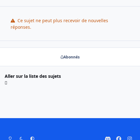
Ce sujet ne peut plus recevoir de nouvelles
réponses.
Abonnés
Aller sur la liste des sujets
Mode Clair
Mode Sombre
Préférence Système
d
f
i