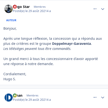
comment_5561
Author stats
Hugo Star
Membres
Posté(e)
le 29 août 2021
4 a
AUTEUR
Bonjour,
Après une longue réflexion, la concession qui a répondu aux
plus de critères est le groupe
Doppelmayr-Garaventa
.
Les télésièges peuvent tous être commandés.
Un grand merci à tous les concessionnaire d'avoir apporté
une réponse à notre demande.
Cordialement,
Hugo S.
comment_5562
Author stats
Johan
Membres
Posté(e)
le 29 août 2021
4 a