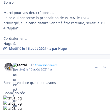
Bonsoir,
Merci pour vos deux réponses.
En ce qui concerne la proposition de POMA, le TSF 4
privilégié, si la candidature venait à être retenue, serait le TSF
4 "Alpha".
Cordialement,
Hugo S.
Modifié
le 16 août 2021
4 a
par Hugo
comment_5452
Author stats
eliteatai
Concessionnaires
Posté(e)
le 16 août 2021
4 a
Bonsoir voici ce que nous avons
Bonne soirée