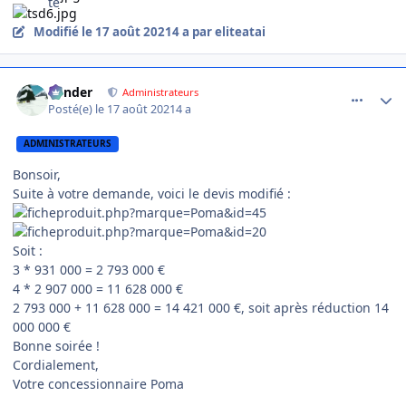
Modifié
le 17 août 2021
4 a
par eliteatai
comment_5455
Author stats
Bender
Administrateurs
Posté(e)
le 17 août 2021
4 a
ADMINISTRATEURS
Bonsoir,
Suite à votre demande, voici le devis modifié
:
Soit :
3 * 931 000 = 2 793 000 €
4 * 2 907 000 = 11 628 000 €
2 793 000 + 11 628 000 = 14 421 000 €, soit après réduction 14
000 000 €
Bonne soirée !
Cordialement,
Votre concessionnaire Poma