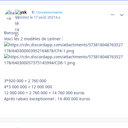
comment_5456
Author stats
baysk
Concessionnaires
Posté(e)
le 17 août 2021
4 a
Bonsoir,
Voici les 2 modèles de Leitner
:
3*920 000 = 2 760 000
4*3 000 000 = 12 000 000
12 000 000 + 2 760 000 = 14 760 000 euros
Après rabais exceptionnel : 14 400 000 euros
comment_5463
Author stats