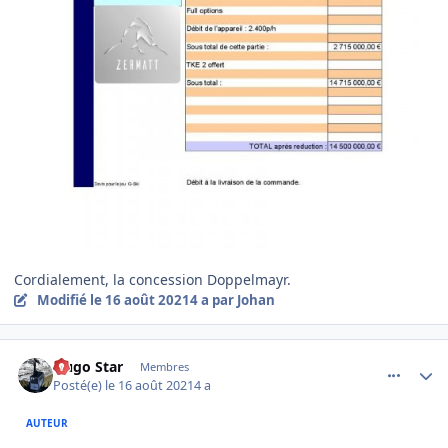
Cordialement, la concession Doppelmayr.
Modifié
le 16 août 2021
4 a
par Johan
comment_5451
Author stats
Hugo Star
Membres
Posté(e)
le 16 août 2021
4 a
AUTEUR