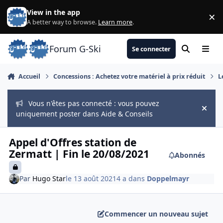
Aller au contenu
View in the app
×
Di
A better way to browse.
Learn more
.
Forum G-Ski
Se connecter
Rechercher
Menu
Accueil
Concessions : Achetez votre matériel à prix réduit
L
Vous n'êtes pas connecté : vous pouvez
Hide
uniquement poster dans Aide & Conseils
Appel d'Offres station de
Zermatt | Fin le 20/08/2021
Abonnés
Par
Hugo Star
le 13 août 2021
4 a
dans
Doppelmayr
Commencer un nouveau sujet