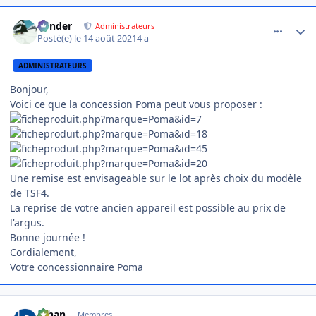
comment_5422
Author stats
Bender
Administrateurs
Posté(e)
le 14 août 2021
4 a
ADMINISTRATEURS
Bonjour,
Voici ce que la concession Poma peut vous proposer
:
Une remise est envisageable sur le lot après choix du modèle
de TSF4.
La reprise de votre ancien appareil est possible au prix de
l'argus.
Bonne journée !
Cordialement,
Votre concessionnaire Poma
comment_5447
Author stats
Johan
Membres